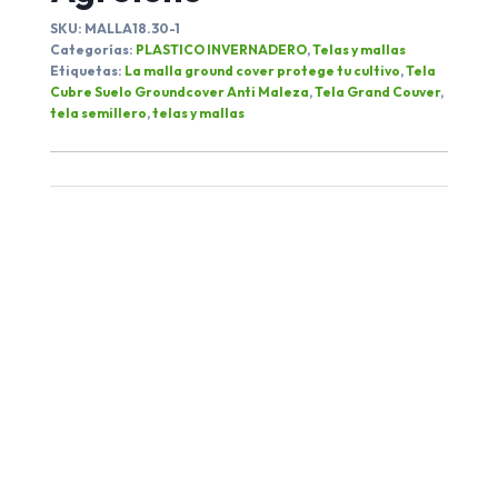
SKU:
MALLA18.30-1
Categorías:
PLASTICO INVERNADERO
,
Telas y mallas
Etiquetas:
La malla ground cover protege tu cultivo
,
Tela
Cubre Suelo Groundcover Anti Maleza
,
Tela Grand Couver
,
tela semillero
,
telas y mallas