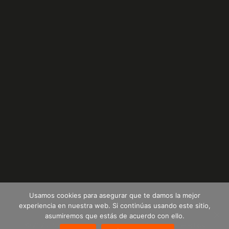
Usamos cookies para asegurar que te damos la mejor
experiencia en nuestra web. Si continúas usando este sitio,
asumiremos que estás de acuerdo con ello.
© 2024 Plastempack de Colombia S.A.S | Todos los derechos