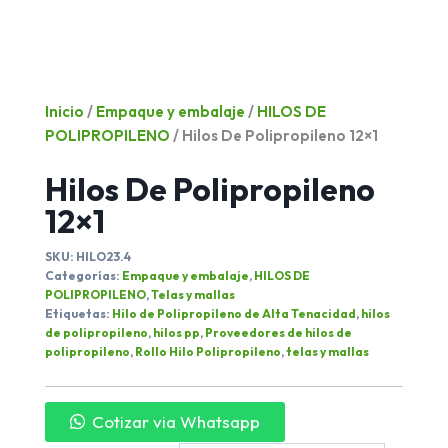
Inicio
/
Empaque y embalaje
/
HILOS DE
POLIPROPILENO
/ Hilos De Polipropileno 12×1
Hilos De Polipropileno
12×1
SKU:
HILO23.4
Categorías:
Empaque y embalaje
,
HILOS DE
POLIPROPILENO
,
Telas y mallas
Etiquetas:
Hilo de Polipropileno de Alta Tenacidad
,
hilos
de polipropileno
,
hilos pp
,
Proveedores de hilos de
polipropileno
,
Rollo Hilo Polipropileno
,
telas y mallas
Cotizar via Whatsapp