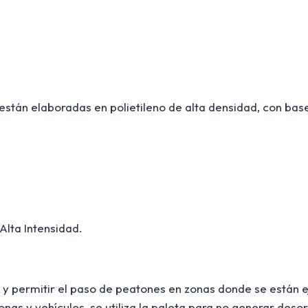
están elaboradas en polietileno de alta densidad, con base
Alta Intensidad.
los y permitir el paso de peatones en zonas donde se está
as y vehículos, se utiliza la paleta para no generar deso