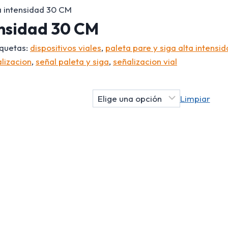
a intensidad 30 CM
ensidad 30 CM
iquetas:
dispositivos viales
,
paleta pare y siga alta intensi
alizacion
,
señal paleta y siga
,
señalizacion vial
Limpiar