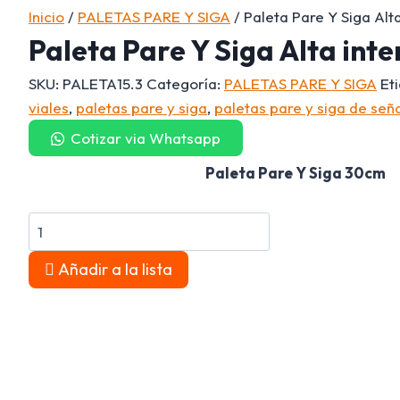
Inicio
/
PALETAS PARE Y SIGA
/ Paleta Pare Y Siga Alt
Paleta Pare Y Siga Alta int
SKU:
PALETA15.3
Categoría:
PALETAS PARE Y SIGA
Et
viales
,
paletas pare y siga
,
paletas pare y siga de señ
Cotizar via Whatsapp
Paleta Pare Y Siga 30cm
Paleta
Pare
Añadir a la lista
Y
Siga
Alta
intensidad
30
CM