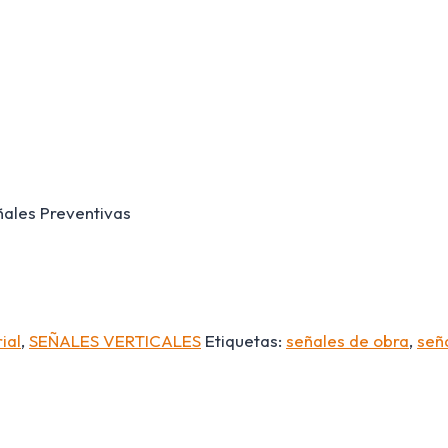
ñales Preventivas
ial
,
SEÑALES VERTICALES
Etiquetas:
señales de obra
,
seña