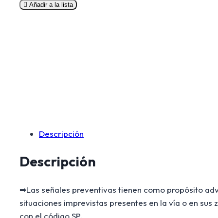
Preventivas
Añadir a la lista
cantidad
Descripción
Descripción
➡Las señales preventivas tienen como propósito advert
situaciones imprevistas presentes en la vía o en su
con el código SP.