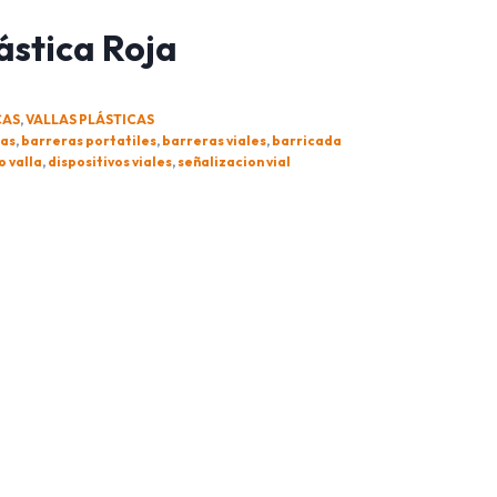
ástica Roja
CAS
,
VALLAS PLÁSTICAS
ías
,
barreras portatiles
,
barreras viales
,
barricada
o valla
,
dispositivos viales
,
señalizacion vial