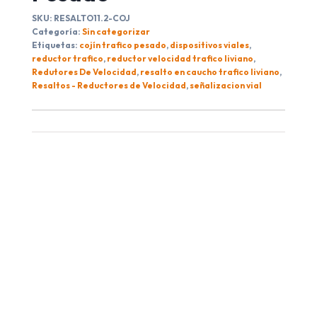
SKU:
RESALTO11.2-COJ
Categoría:
Sin categorizar
Etiquetas:
cojín trafico pesado
,
dispositivos viales
,
reductor trafico
,
reductor velocidad trafico liviano
,
Redutores De Velocidad
,
resalto en caucho trafico liviano
,
Resaltos - Reductores de Velocidad
,
señalizacion vial