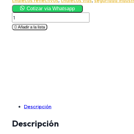
chalecos reflectivos
,
chalecos vias
,
seguridad industr
Cotizar via Whatsapp
Chaleco
De
Añadir a la lista
Seguridad
Naranja
cantidad
Descripción
Descripción