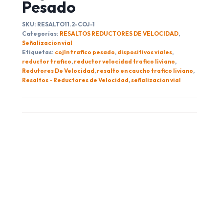
Pesado
SKU:
RESALTO11.2-COJ-1
Categorías:
RESALTOS REDUCTORES DE VELOCIDAD
,
Señalizacion vial
Etiquetas:
cojín trafico pesado
,
dispositivos viales
,
reductor trafico
,
reductor velocidad trafico liviano
,
Redutores De Velocidad
,
resalto en caucho trafico liviano
,
Resaltos - Reductores de Velocidad
,
señalizacion vial