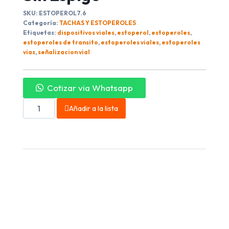
SKU:
ESTOPEROL7.6
Categoría:
TACHAS Y ESTOPEROLES
Etiquetas:
dispositivos viales
,
estoperol
,
estoperoles
,
estoperoles de transito
,
estoperoles viales
,
estoperoles
vias
,
señalizacion vial
Cotizar via Whatsapp
Añadir a la lista